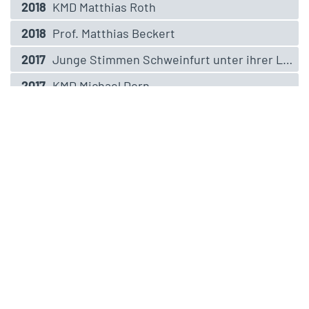
2018
KMD Matthias Roth
2018
Prof. Matthias Beckert
2017
Junge Stimmen Schweinfurt unter ihrer Leiterin Andrea Balzer
2017
KMD Michael Dorn
2017
KMD Peter Stenglein
2016
Altöttinger Kapellsingknaben
2016
Münchberger Bachchor unter seinem Leiter Jürgen Kerz
2015
Benno Forster
2015
Regensburger Domspatzen
2014
KMD Ingrid Kasper
2013
Andreas Sagstetter
2013
Ilse Krüger-Kreile