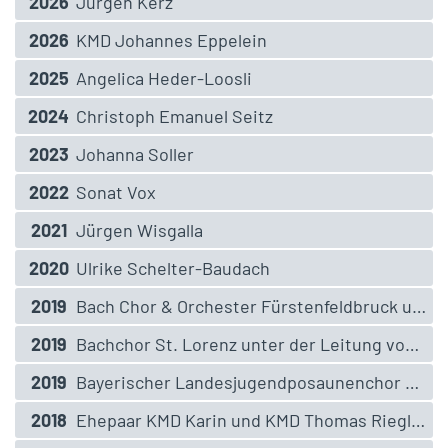
2026
Jürgen Kerz
2026
KMD Johannes Eppelein
2025
Angelica Heder-Loosli
2024
Christoph Emanuel Seitz
2023
Johanna Soller
2022
Sonat Vox
2021
Jürgen Wisgalla
2020
Ulrike Schelter-Baudach
2019
Bach Chor & Orchester Fürstenfeldbruck unter der Leitung von Gert Guglhör
2019
Bachchor St. Lorenz unter der Leitung von KMD Matthias Ank
2019
Bayerischer Landesjugendposaunenchor unter der Leitung von Kerstin Dikhoff
2018
Ehepaar KMD Karin und KMD Thomas Riegler