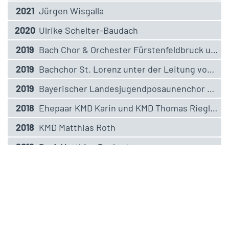
2021
Jürgen Wisgalla
2020
Ulrike Schelter-Baudach
2019
Bach Chor & Orchester Fürstenfeldbruck unter der Leitung von Gert Guglhör
2019
Bachchor St. Lorenz unter der Leitung von KMD Matthias Ank
2019
Bayerischer Landesjugendposaunenchor unter der Leitung von Kerstin Dikhoff
2018
Ehepaar KMD Karin und KMD Thomas Riegler
2018
KMD Matthias Roth
2018
Prof. Matthias Beckert
2017
Junge Stimmen Schweinfurt unter ihrer Leiterin Andrea Balzer
2017
KMD Michael Dorn
2017
KMD Peter Stenglein
2016
Altöttinger Kapellsingknaben